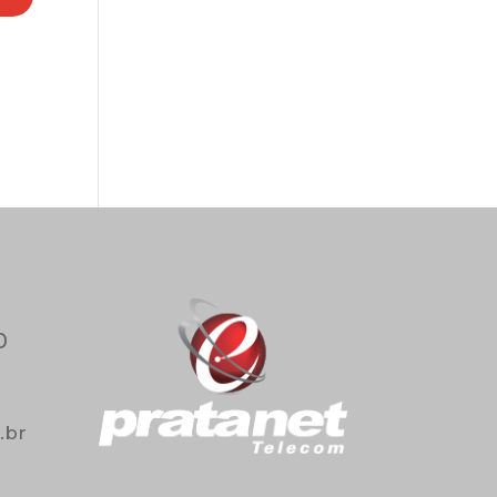
0
.br