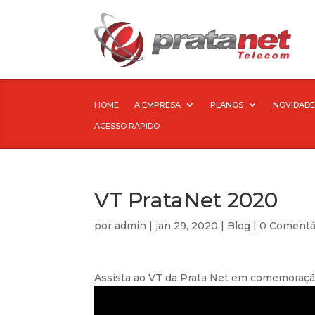
HOME
A EMPRESA
PLANOS
NOVIDADE
ACESSO RÁPIDO
VT PrataNet 2020
por
admin
|
jan 29, 2020
|
Blog
|
0 Comentá
Assista ao VT da Prata Net em comemoraçã