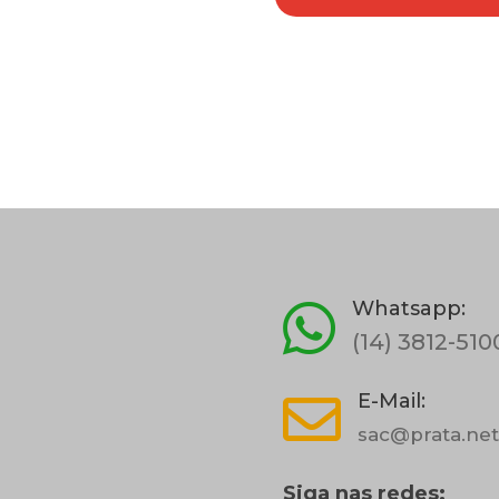
Whatsapp:

(14) 3812-510
E-Mail:

sac@prata.net
Siga nas redes: