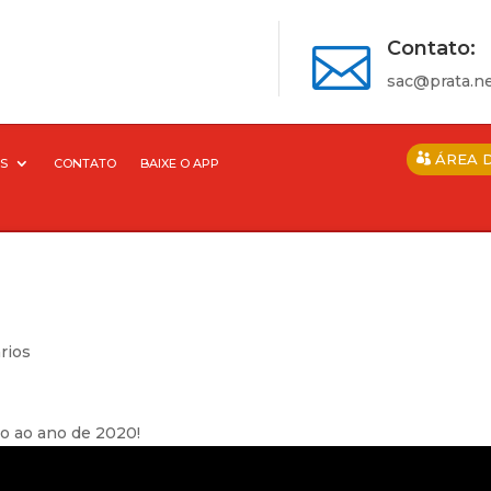
Contato:

sac@prata.ne
ÁREA 
S
CONTATO
BAIXE O APP
rios
o ao ano de 2020!