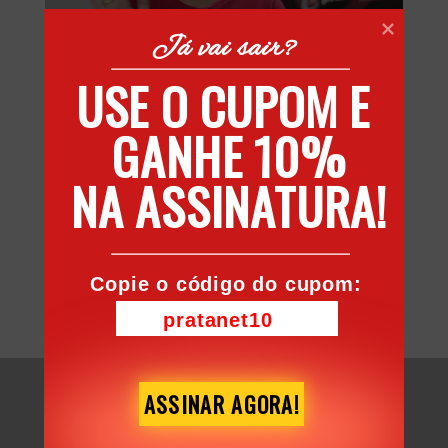
Já vai sair?
USE O CUPOM E 
Vídeo Institucional Pratanet
por
admin
|
jul 7, 2022
|
Vídeos
GANHE 10%

Sejam bem-vindos a Pratanet Buscando sempre
NA ASSINATURA!
o melhor atendimento, procuramos encurtar a
distância entre as pessoas. Levando até você a
melhor experiência e a melhor conectividade!
Estamos evoluindo e aumentando nossa
conexão com você, trazendo novos produtos.
Copie o código do cupom:
Agora...
pratanet10
ASSINAR AGORA!