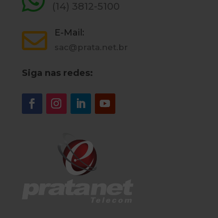

(14) 3812-5100
E-Mail:

sac@prata.net.br
Siga nas redes: